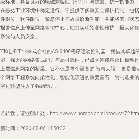
业级标准，具备良好的电磁兼容性（EMC）与抗震、抗干扰能力
可在恶劣工业环境中稳定运行。它提供了多重安全保护机制，包
硬件限位、软件限位、紧急停止与故障诊断功能，并能将实时状
与报警信息上传至网络监控中心，助力实现预测性维护，最大化
障系统与人员安全。
EEK电子工业株式会社的AS-8400程序运动控制器，凭借其卓越
性能、强大的网络集成能力与高可靠性，已成为连接精密机械动
与上层信息网络的桥梁。它不仅是单个设备的‘智慧大脑’，更是推
整个网络工程系统向柔性化、智能化演进的重要基石，为制造业
数字化转型注入了强劲动力。
若转载，请注明出处：http://www.sinorech.com/product/72.htm
新时间：2026-08-06 14:50:32