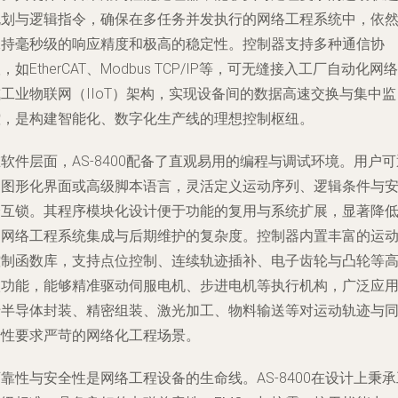
规划与逻辑指令，确保在多任务并发执行的网络工程系统中，依
保持毫秒级的响应精度和极高的稳定性。控制器支持多种通信协
，如EtherCAT、Modbus TCP/IP等，可无缝接入工厂自动化网络
工业物联网（IIoT）架构，实现设备间的数据高速交换与集中监
控，是构建智能化、数字化生产线的理想控制枢纽。
软件层面，AS-8400配备了直观易用的编程与调试环境。用户可
过图形化界面或高级脚本语言，灵活定义运动序列、逻辑条件与
全互锁。其程序模块化设计便于功能的复用与系统扩展，显著降
了网络工程系统集成与后期维护的复杂度。控制器内置丰富的运
控制函数库，支持点位控制、连续轨迹插补、电子齿轮与凸轮等
级功能，能够精准驱动伺服电机、步进电机等执行机构，广泛应
于半导体封装、精密组装、激光加工、物料输送等对运动轨迹与
步性要求严苛的网络化工程场景。
靠性与安全性是网络工程设备的生命线。AS-8400在设计上秉承