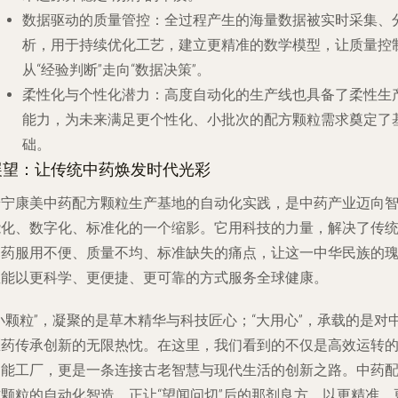
数据驱动的质量管控
：全过程产生的海量数据被实时采集、
析，用于持续优化工艺，建立更精准的数学模型，让质量控
从“经验判断”走向“数据决策”。
柔性化与个性化潜力
：高度自动化的生产线也具备了柔性生
能力，为未来满足更个性化、小批次的配方颗粒需求奠定了
础。
展望：让传统中药焕发时代光彩
普宁康美中药配方颗粒生产基地的自动化实践，是中药产业迈向
能化、数字化、标准化的一个缩影。它用科技的力量，解决了传
中药服用不便、质量不均、标准缺失的痛点，让这一中华民族的
宝能以更科学、更便捷、更可靠的方式服务全球健康。
小颗粒”，凝聚的是草木精华与科技匠心；“大用心”，承载的是对
医药传承创新的无限热忱。在这里，我们看到的不仅是高效运转
智能工厂，更是一条连接古老智慧与现代生活的创新之路。中药
方颗粒的自动化智造，正让“望闻问切”后的那剂良方，以更精准、