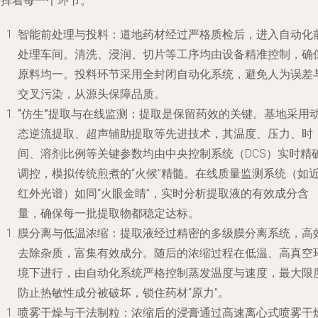
指挥着每一个环节。
智能前处理与投料
：道地药材经过严格质检后，进入自动化
处理车间。清洗、浸润、切片等工序均由设备精准控制，确
原料均一。投料环节采用全封闭自动化系统，避免人为误差
交叉污染，从源头保障品质。
“仿生”提取与在线监测
：提取是保留药效的关键。基地采用
态逆流提取、超声辅助提取等先进技术，其温度、压力、时
间、溶剂比例等关键参数均由中央控制系统（DCS）实时精
调控，模拟传统煎煮的“火候”精髓。在线质量监测系统（如
红外光谱）如同“火眼金睛”，实时分析提取液的有效成分含
量，确保每一批提取物都稳定达标。
膜分离与低温浓缩
：提取液经过精密的多级膜分离系统，高
去除杂质，富集有效成分。随后的浓缩过程在低温、高真空
境下进行，由自动化系统严格控制蒸发温度与速度，最大限
防止热敏性成分被破坏，锁住药材“原力”。
喷雾干燥与干法制粒
：浓缩后的浸膏通过高速离心式喷雾干