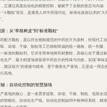
髓，正通过高度自动化的精密控制，被赋予了全新的形态与内涵
—“小颗粒”背后，是康美人对中药现代化、标准化孜孜以求的“大
”。
溯源：从“草根树皮”到“标准颗粒”
中药配方颗粒，是以符合炮制规范的中药饮片为原料，经现代工
提取、浓缩、干燥、制粒等工艺精制而成的统一规格、统一剂量
统一标准的颗粒剂。它并非简单地将药材磨粉，其核心在于通过
准化生产，最大程度地保留原中药饮片的性味与功效，实现“单味
量，随证组方”的便捷与精准。普宁康美生产基地，正是这一理念
践行高地。
探秘：自动化控制的智慧脉络
生产基地的核心，是一条贯穿提取、浓缩、干燥、制粒、包装全
程的智能化、自动化生产线。自动化控制如同中枢神经系统，精