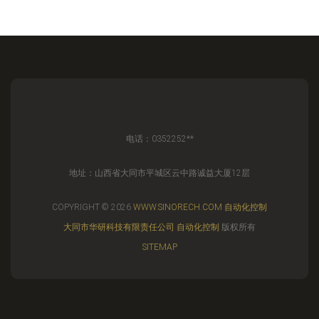
电话：0352252**
地址：山西省大同市平城区云中路诚益大厦12层
COPYRIGHT © 2026
WWW.SINORECH.COM
自动化控制
大同市华研科技有限责任公司
自动化控制
版权所有
SITEMAP