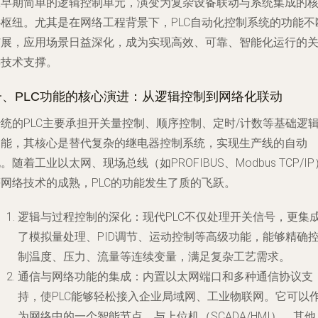
从早期简单的逻辑控制单元，演变为复杂设备联动与系统集成的
心枢纽。尤其是在网络工程背景下，PLC自动化控制系统的功能不
扩展，应用场景日益深化，成为实现高效、可靠、智能化运行的
键技术支撑。
一、PLC功能的核心演进：从逻辑控制到网络化联动
统的PLC主要承担开关量控制、顺序控制、定时/计数等基础逻
功能，其核心是替代复杂的继电器控制系统，实现生产线的自动
。随着工业以太网、现场总线（如PROFIBUS、Modbus TCP/IP
等网络技术的成熟，PLC的功能发生了质的飞跃。
逻辑与过程控制的深化
：现代PLC不仅处理开关信号，更集
了模拟量处理、PID调节、运动控制等高级功能，能够精确
制温度、压力、流量等连续变量，满足复杂工艺需求。
通信与网络功能的集成
：内置以太网端口和多种通信协议支
持，使PLC能够轻松接入企业局域网、工业物联网。它可以
为网络中的一个智能节点，与上位机（SCADA/HMI）、其他