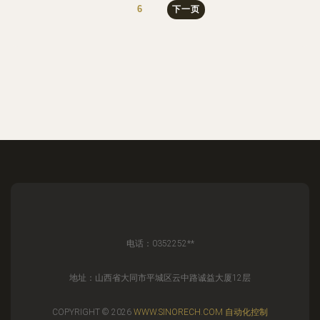
6
下一页
电话：0352252**
地址：山西省大同市平城区云中路诚益大厦12层
COPYRIGHT © 2026
WWW.SINORECH.COM
自动化控制