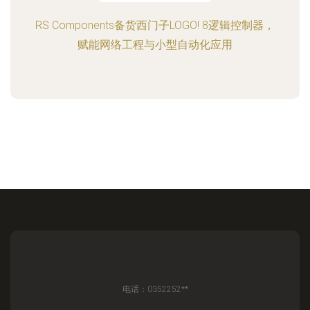
RS Components备货西门子LOGO! 8逻辑控制器，
赋能网络工程与小型自动化应用
电话：0352252**